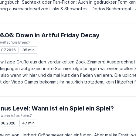
ungsbuch, Sachtext oder Fan-Fiction: Auch in gedruckter Form kan
ng auseinandersetzen.Links & Shownotes:- Dodos Bücherregal - Jason R. Rich: Pokémon -
lle! - 50 Liebesbriefe - Console Wars Verfilmung - Und dann kam Tetris - FPS Doku -
 Genre LitRPG
6.06: Down in Artful Friday Decay
will schon Greed?
.07.2026
85 min
witzige Grüße aus den verdunkelten Zock-Zimmern! Ausgerechnet 
ingungen aufgezeichnete Sommerfolge bringen wir einen prallen S
 also wenn wir hier und da mal kurz den Faden verlieren. Die übli
 der Video Games bekommt ihr natürlich trotzdem, kein Hitzefrei für’s Hobby. hi
e Fest Highlights: https://www.instagram.com/p/DZdDGOECFEa/ B
ps://durchgespielt.net/episode/bonus-level-durchgeschwitzt-37
7138f7cd02
nus Level: Wann ist ein Spiel ein Spiel?
wann ist es keins?
.06.2026
47 min
wurm von Herbert Grönemeyer hier einfügen. Aber mal im Ernst, wa