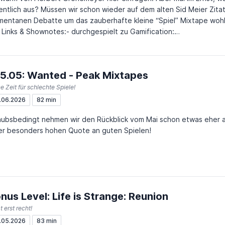
entlich aus? Müssen wir schon wieder auf dem alten Sid Meier Zita
entanen Debatte um das zauberhafte kleine “Spiel” Mixtape wohl
! Links & Shownotes:- durchgespielt zu Gamification:
ps://durchgespielt.net/episode/bonuslevel-gamification - durchgesp
ps://durchgespielt.net/episode/bonus-level-workification - Pure 
ps://www.youtube.com/watch?v=n7VAhzPcZ-s - Don't Move von St
5.05: Wanted - Peak Mixtapes
ps://store.steampowered.com/app/334350/Dont_Move/ - The Dar
u: https://store.steampowered.com/app/3587610/The_Dark_Quee
e Zeit für schlechte Spiele!
zling World Championship: https://www.youtube.com/watch?v=k
.06.2026
82 min
aubsbedingt nehmen wir den Rückblick vom Mai schon etwas eher a
er besonders hohen Quote an guten Spielen!
nus Level: Life is Strange: Reunion
t erst recht!
.05.2026
83 min