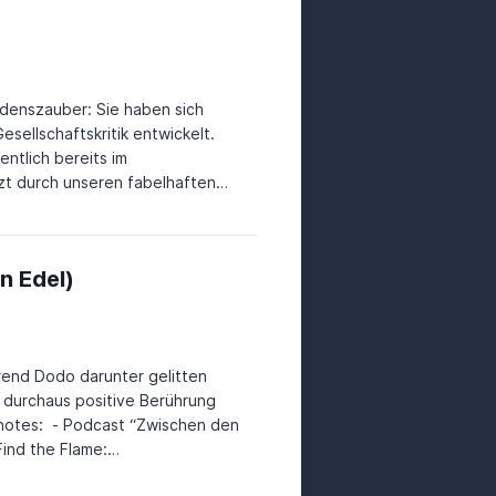
adenszauber: Sie haben sich
sellschaftskritik entwickelt.
ntlich bereits im
zt durch unseren fabelhaften
dieses Thema kurzerhand
ts der Handlung!
n Edel)
rend Dodo darunter gelitten
d durchaus positive Berührung
ind the Flame:
Kampf auf dem Mond: