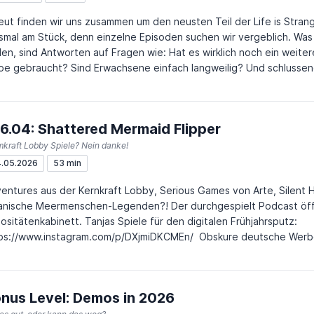
eut finden wir uns zusammen um den neusten Teil der Life is Stra
smal am Stück, denn einzelne Episoden suchen wir vergeblich. Was
den, sind Antworten auf Fragen wie: Hat es wirklich noch ein weiter
oe gebraucht? Sind Erwachsene einfach langweilig? Und schlussendl
der Reihe?
6.04: Shattered Mermaid Flipper
kraft Lobby Spiele? Nein danke!
.05.2026
53 min
entures aus der Kernkraft Lobby, Serious Games von Arte, Silent Hi
anische Meermenschen-Legenden?! Der durchgespielt Podcast öffn
nkabinett. Tanjas Spiele für den digitalen Frühjahrsputz:
://www.instagram.com/p/DXjmiDKCMEn/ Obskure deutsche Werbespiele:
/archive.org/download/Werbespiele Das “Psych Profile” von Silent Hill Shattered Memories:
ps://www.youtube.com/watch?v=OszjLIxbI9c
nus Level: Demos in 2026