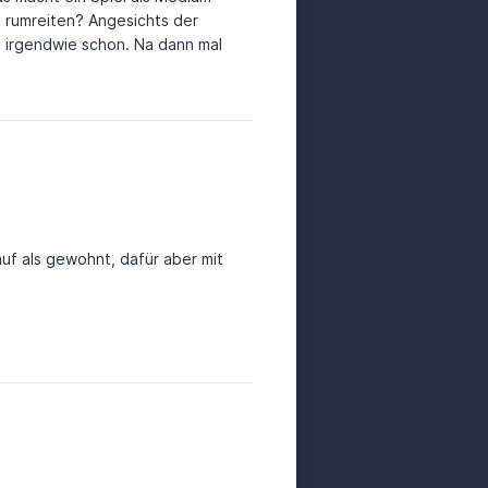
t rumreiten? Angesichts der
 irgendwie schon. Na dann mal
ielt zu Workification:
Pwnage - The n00b effect:
eve Richey:
k Queen of Mortholme von
n_of_Mortholme/ - Speed
AGiZNPOzTk
uf als gewohnt, dafür aber mit