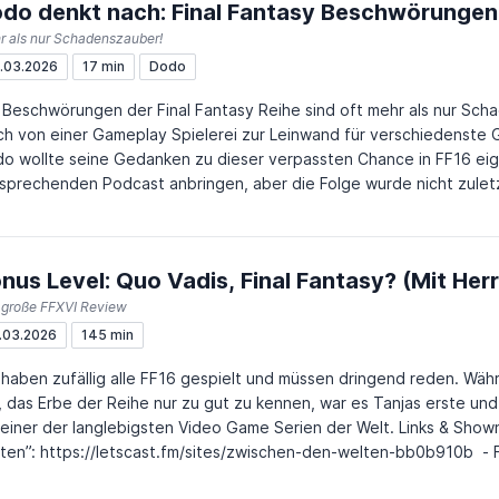
do denkt nach: Final Fantasy Beschwörungen
ps://dodogames.de/category/ztuff/spielfilme
r als nur Schadenszauber!
.03.2026
17 min
Dodo
 Beschwörungen der Final Fantasy Reihe sind oft mehr als nur Sch
ch von einer Gameplay Spielerei zur Leinwand für verschiedenste Ge
o wollte seine Gedanken zu dieser verpassten Chance in FF16 eige
sprechenden Podcast anbringen, aber die Folge wurde nicht zulet
t auch so schon lang genug, sodass wir uns entschieden haben, 
lagern. Verschweigen wollten wir euch natürlich nichts. Obligatorische Spoiler-Warnung: Die
lyse der Bestia innerhalb der Story verrät je nach Teil massive Par
nus Level: Quo Vadis, Final Fantasy? (Mit Herr
 große FFXVI Review
.03.2026
145 min
 haben zufällig alle FF16 gespielt und müssen dringend reden. Wäh
, das Erbe der Reihe nur zu gut zu kennen, war es Tanjas erste un
ner der langlebigsten Video Game Serien der Welt. Links & Shownotes: - Podcast “Zwischen den
ten”: https://letscast.fm/sites/zwischen-den-welten-bb0b910b - F
ps://www.youtube.com/watch?v=8RPnAc71fTU - Asura’s Wrath - 