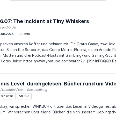
6.07: The Incident at Tiny Whiskers
w and Order
.08.2026
80 min
 packen unseren Koffer und nehmen mit: Ein Gratis Game, zwei Idl
lten Simon the Sorcerer, das Genre MetroidBrainia, einen Arcade 
 Motten und drei Podcast-Hosts mit Gambling- und Gaming-Suchtgefahr. Tanjas lie
Lotus Juice: https://www.youtube.com/watch?v=j9Sn1nFGQQ8 Balatro Game Breaking Run bei
: https://www.youtube.com/watch?v=A7Go7IXlYLg Games in dieser
gins (PC, 2025, ~7h) The Incident at Galley House (PC, 2026, ~7h
) Go-Go Town! (PC, 2026, ~4h) OutRun 2 (Xbox, 2004, ~6h) Dung
nus Level: durchgelesen: Bücher rund um Vid
let), 2026, ~5h) Tiny Fortress (PC, 2026, ~1h) Vostok Inc. (PC, 
) Luto (PC, 2025, ~6h) The Exit 8 (PC, 2023, ~2h)
/ Untertitel / kurze Beschreibung
.07.2026
59 min
okay, wir sprechen WIRKLICH oft über das Lesen in Videogames, a
 um: Wir sprechen über allerlei Bücher, die sich unserem Liebling