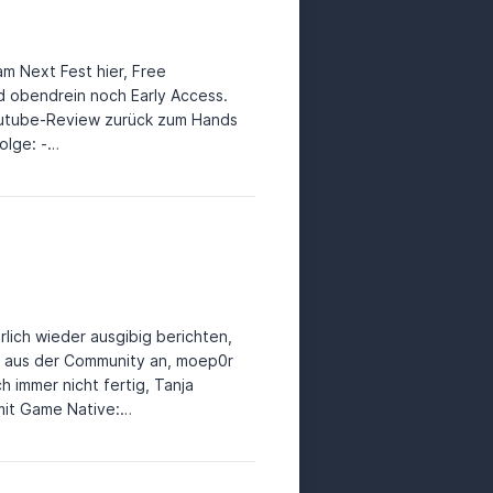
am Next Fest hier, Free
d obendrein noch Early Access.
Youtube-Review zurück zum Hands
n-von-spielen-haben-wir-viel-
-als-das-eigentliche-spiel-oder-
rlich wieder ausgibig berichten,
ch aus der Community an, moep0r
immer nicht fertig, Tanja