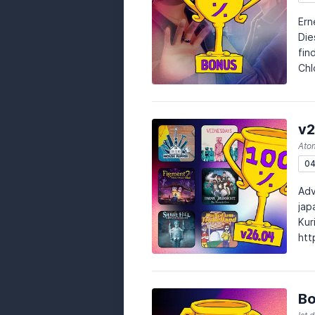
Ern
Die
fin
Chl
an 
v2
Atom
04
Adv
jap
Kuriositäte
https
https:/
htt
Bo