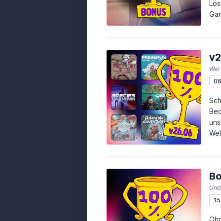
Lös
Gami
Schnapp sie dir a
Das
v2
Wer 
06
Sch
Bed
uns
Welt
Gam
htt
3c
Bo
Und 
15
Ohr