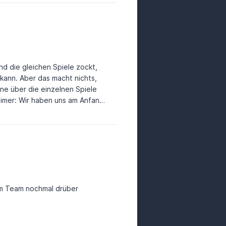
nd die gleichen Spiele zockt,
kann. Aber das macht nichts,
gne über die einzelnen Spiele
laimer: Wir haben uns am Anfang
 sehr interessiert dann
wir nehmen es euch nicht übel
ht mit
 im Team nochmal drüber