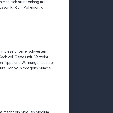
n man sich stundenlang mit
in diese unter erschwerten
ack voll Games mit. Verzeiht
chen Tipps und Warnungen aus der
rnregens Summer
onus Level durchgeschwitzt:
c65c1c-ada7-47ad-b9e1-
s macht ein Spiel als Medium