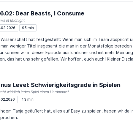
tps://www.youtube.com/watch?v=1mdRHOMUQaQ
6.02: Dear Beasts, I Consume
ws of Midnight
.03.2026
95 min
 Wissenschaft hat festgestellt: Wenn man sich im Team abspricht u
 man weniger Titel insgesamt die man in der Monatsfolge bereden 
ür können wir in dieser Episode ausführlicher und mit mehr Meinun
en, das hat uns sehr gefalllen. Wir hoffen, euch auch! Kleiner Disc
t 30 Minuten über Tech Kram ausgetauscht, wenn euch das nicht so
wendet gern unsere Chapter Marks um zu den Games zu springen, 
nus Level: Schwierigkeitsgrade in Spielen
regen Gaming Jahr 2025: https://hirnregen.net/blog/gaming-jahr-2025 South of Midnig
p0r: https://www.youtube.com/watch?
cht wirklich jedes Spiel einen Hardmode?
aDmMPHggXC8&list=PLbeJ7tGhc3M3fTlHwVwt45Cv5WvgXsJQQ
.02.2026
43 min
hdem Tanja geäußert hat, alles auf Easy zu spielen, haben wir da
prochen.