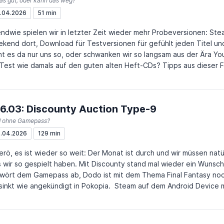
das gut, oder kann das weg?
.04.2026
51 min
endwie spielen wir in letzter Zeit wieder mehr Probeversionen: Ste
kend dort, Download für Testversionen für gefühlt jeden Titel un
t es da nur uns so, oder schwanken wir so langsam aus der Ära 
st wie damals auf den guten alten Heft-CDs? Tipps aus dieser Folge: -
ps://store.steampowered.com/app/2795110/Petal_Runner/ -
ps://store.steampowered.com/app/3165340/All_Will_Rise/ -
ps://durchgespielt.net/episode/win005-mit-welchen-demoversione
6.03: Discounty Auction Type-9
viel-zeit-verballert-und-welche-demos-haben-wir-laenger-gespielt
che-spiele-haben-wir-danach-gar-nicht-mehr-gekauft
d ohne Gamepass?
.04.2026
129 min
erö, es ist wieder so weit: Der Monat ist durch und wir müssen natü
 wir so gespielt haben. Mit Discounty stand mal wieder ein Wuns
wört dem Gamepass ab, Dodo ist mit dem Thema Final Fantasy noch 
t wie angekündigt in Pokopia. Steam auf dem Android Device mit Game Native:
/github.com/utkarshdalal/GameNative FALL Movie Trailer: https://www.youtube.com/watch?
 Solo Movie Trailer: https://www.youtube.com/watch?v=urRVZ4SW7WU Tetris
e Trailer: https://www.youtube.com/watch?v=-BLM1naCfME Dodos alte SPIELfilm Reviews: