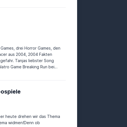
e Games, drei Horror Games, den
Racer aus 2004, 2004 Fakten
bster Song
 Folge: Simon the Sorcerer
) Wires And Whiskers (PC, 2025,
eon Clawler (Mobile (Handy &
eospiele
2017, ~20h) Mothkeep (PC, 2026,
ber heute drehen wir das Thema
sthema widmen!Denn ob