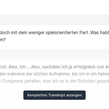
doch mit dem weniger spielorientierten Part.
Was habt 
en?
ch. Also, ich ...
Also, nachdem ich ja erfolgreich von Ad
n während der letzten Aufnahme,
bin ich in ein tie
ey Dungeons
gefallen, was ich so in der Rotation gespie
Komplettes Transkript anzeigen