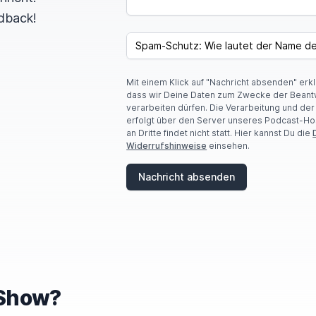
dback!
SPAM CAPTCHA
 mehr für zum Beispiel einen zweiten Teil von The
Gol
ht halt immer.
Dicey Dungeons hab ich auf der Switch 
Mit einem Klick auf "Nachricht absenden" erk
dass wir Deine Daten zum Zwecke der Beant
verarbeiten dürfen. Die Verarbeitung und de
erfolgt über den Server unseres Podcast-Ho
an Dritte findet nicht statt. Hier kannst Du die
Widerrufshinweise
einsehen.
Nachricht absenden
ich beide gespielt. Also sie hat das irgendwann
angefan
eil sie ja Slay the Spire mochte.
Und Dicey Dungeons is
h da auch noch mal wieder ein bisschen reingespielt,
w
wenn sie Fragen hat oder sowas und hier und so und s
e Show?
ch da halt auch, weiß ich nicht, wie viele Stunden no