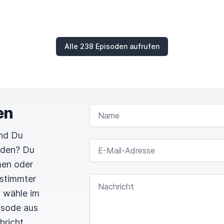
Alle 238 Episoden aufrufen
, Balatro auf dem Handy, ja. Vampire Survivors im
Koop 
festgestellt habe.
Da haben Bicky und ich, ich weiß n
 das ist, also wir haben schon auch viel freigeschaltet
da machen kann.
Und die ganzen DLCs kosten ja auch
en
NAME
 was nur 3 Euro kostet.
Deswegen werden wir da wahrs
un haben. Aber das ist auch ein sehr schönes Hirn so 
und Du
E-MAIL-ADRESSE
rden? Du
men oder
estimmter
NACHRICHT
n wähle im
pisode aus
hricht.