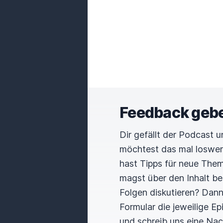
moep0r
Nee, tatsächlich nicht. Also
auch im Game Pass, wie ich 
reingesetzt.
Ja, obwohl, und
viel mittlerweile, was man 
Feedback geb
weniger als das Hauptspiel,
noch ein bisschen was zu
t
Dir gefällt der Podcast 
eine Runde geht noch.
möchtest das mal loswe
hast Tipps für neue The
Dodo
magst über den Inhalt b
Folgen diskutieren? Dan
Ja, absolut.
Formular die jeweilige E
und schreib uns eine Nac