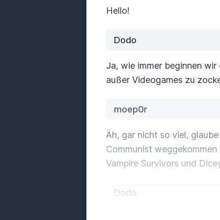
Hello!
Dodo
Ja, wie immer beginnen wir 
außer Videogames zu zock
moep0r
Äh, gar nicht so viel, glaube i
Communist weggekommen bi
Vampire Survivors und Dic
Dodo
Auf dem Handy?