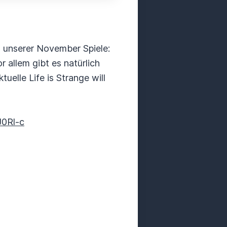
g unserer November Spiele:
 allem gibt es natürlich
lle Life is Strange will
J0Rl-c