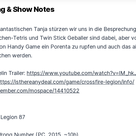
 & Show Notes
fantastischen Tanja stürzen wir uns in die Besprechun
en-Tetris und Twin Stick Geballer sind dabei, aber vor
 Handy Game ein Porenta zu rupfen und auch das aktue
chen werden.
in Trailer:
https://www.youtube.com/watch?v=lM_hk
ttps://isthereanydeal.com/game/crossfire-legion/info/
ovember.com/mospace/14410522
 Legion 87
 Wrong Number (PC, 2015, ~10h)