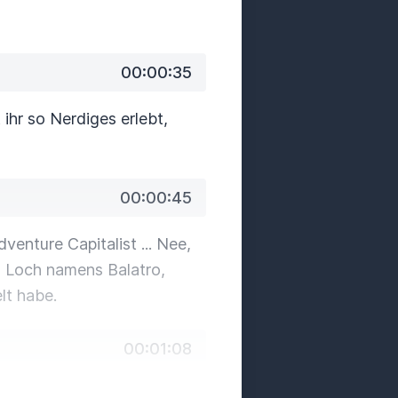
00:00:35
ihr so Nerdiges erlebt,
00:00:45
venture Capitalist ...
Nee,
fes Loch namens Balatro,
lt habe.
00:01:08