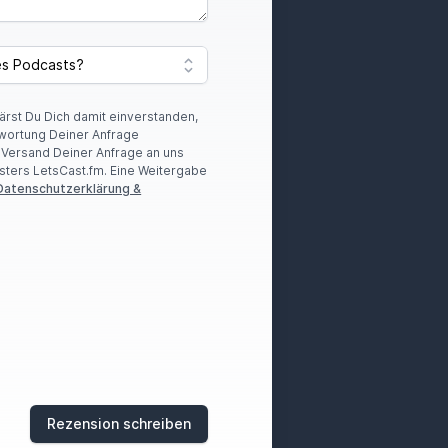
00:01:47
den Idol hat, da geht eine
gespielt.
lärst Du Dich damit einverstanden,
wortung Deiner Anfrage
00:02:01
r Versand Deiner Anfrage an uns
sters LetsCast.fm. Eine Weitergabe
Datenschutzerklärung &
00:02:02
gen, weil ich meinte, sie
t ja ein Deckbilder mit
eil ich ihr halt wieder mit ihr
o, wie spielt man den denn
Rezension schreiben
ch mal reingepackt
und mit