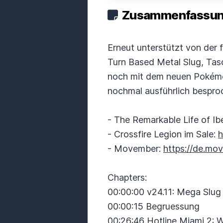
Zusammenfassung
Erneut unterstützt von der 
Turn Based Metal Slug, Tasch
noch mit dem neuen Pokémon
nochmal ausführlich bespro
- The Remarkable Life of Ibel
- Crossfire Legion im Sale:
h
- Movember:
https://de.m
Chapters:
00:00:00 v24.11: Mega Slug
00:00:15 Begruessung
00:26:46 Hotline Miami 2: