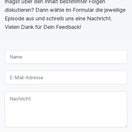
magst über den Inhalt bestimmter Folgen
diskutieren? Dann wähle im Formular die jeweilige
moep0r
00:01:23
Episode aus und schreib uns eine Nachricht.
Vielen Dank für Dein Feedback!
Es ist ja auch noch ein junges Medium, es ist ja
noch nicht in der Mitte der
Gesellschaft
angekommen.
NAME
Dodo
00:01:27
E-MAIL-ADRESSE
Spielen ist doch das, was man macht, wenn
Stromausfall ist, oder?
NACHRICHT
Krimimaster
00:01:33
Ich muss ja schon noch mal sagen, dass es die
I