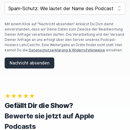
Brettspiele schon viel,
viel länger gibt als
F
SPAM CAPTCHA
Y
Videospiele.
O
U
A
Mit einem Klick auf "Nachricht absenden" erklärst Du Dich damit
moep0r
00:01:37
R
einverstanden, dass wir Deine Daten zum Zwecke der Beantwortung
E
Deiner Anfrage verarbeiten dürfen. Die Verarbeitung und der Versand
A
Deiner Anfrage an uns erfolgt über den Server unseres Podcast-
Was ich denken kann, also seit 20 Minuten, kenne
H
Hosters LetsCast.fm. Eine Weitergabe an Dritte findet nicht statt. Hier
ich Videospiele.
Ja, Dodo, möchtest du
U
kannst Du die
Datenschutzerklärung & Widerrufshinweise
einsehen.
M
übernehmen? Du hast dir ja dieses Thema
A
Nachricht absenden
N
gewünscht.
,
I
G
Dodo
00:01:50
N
O
★★★★★
R
Ja, ich hab mir dieses Thema gewünscht, weil ich
E
Gefällt Dir die Show?
glaube, ich ein bisschen aufgeklärt
werden muss.
T
H
Bewerte sie jetzt auf Apple
Wir haben schon oft im Podcast über versoftete
I
S
Brettspiele,
also Videospielumsetzungen von
Podcasts
F