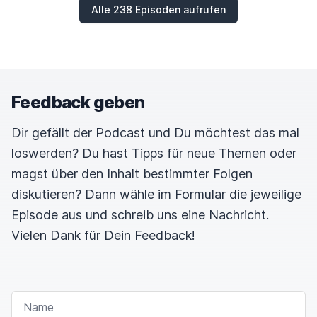
und wobei die aufmerksamen Hörer und
Alle 238 Episoden aufrufen
Hörerinnen werden ja wissen, dass du den
fantastischen Sandkastenliebe-Podcast
machst,
weil den habe ich ja letzte Folge ganz groß
angepriesen.
Feedback geben
Dir gefällt der Podcast und Du möchtest das mal
Discordula
00:01:19
loswerden? Du hast Tipps für neue Themen oder
Echt? Das wusste ich nicht. Vielen Dank.
magst über den Inhalt bestimmter Folgen
diskutieren? Dann wähle im Formular die jeweilige
moep0r
00:01:21
Episode aus und schreib uns eine Nachricht.
Vielen Dank für Dein Feedback!
Ja, da habe ich in den höchsten Tönen von dir
gesprochen und meine Vorstellung
ist, dass die
Leute dann alle sofort von dir mehr wissen
NAME
wollten,
habe ich dich jetzt natürlich sofort