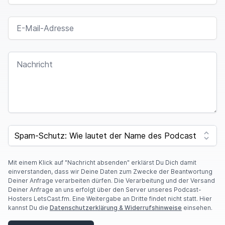
eingeladen.
E-MAIL-ADRESSE
Discordula
00:01:30
NACHRICHT
Und jetzt versaue ich es, weil sie mich jetzt im
Podcast hier kennenlernen und
dann keinen Bock
mehr haben.
I
moep0r
00:01:34
F
SPAM CAPTCHA
Y
O
Ja, oder das ist der perfekte Gateway, um dann
U
A
Mit einem Klick auf "Nachricht absenden" erklärst Du Dich damit
wirklich den Podcast von dir zu hören.
R
einverstanden, dass wir Deine Daten zum Zwecke der Beantwortung
E
Deiner Anfrage verarbeiten dürfen. Die Verarbeitung und der Versand
A
Deiner Anfrage an uns erfolgt über den Server unseres Podcast-
Discordula
00:01:41
H
Hosters LetsCast.fm. Eine Weitergabe an Dritte findet nicht statt. Hier
U
kannst Du die
Datenschutzerklärung & Widerrufshinweise
einsehen.
M
Okay, hallo, mein Name ist Sandkastenliebe.
Mein