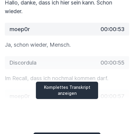
Hallo, danke, dass ich hier sein kann. Schon
wieder.
moep0r
00:00:53
Ja, schon wieder, Mensch.
Discordula
00:00:55
Im Recall, dass ich nochmal kommen darf.
Komplettes Transkript
anzeigen
moep0r
00:00:57
Ja, genau. Heute wird es nochmal ein bisschen
schwieriger, weil heute bin nur
ich alleine mit dir
hier.
Möchtest du dich nochmal kurz vorstellen