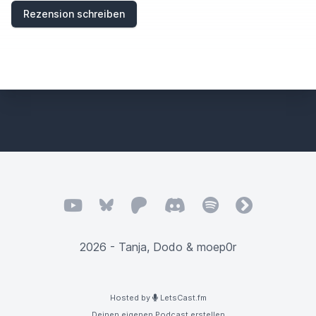
Rezension schreiben
YouTube
Bluesky
Patreon
Discord
Spotify
fyyd
2026 - Tanja, Dodo & moep0r
Hosted by
LetsCast.fm
Deinen eigenen Podcast erstellen