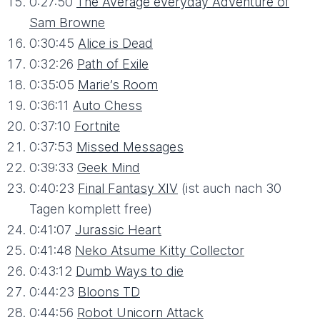
0:27:50
The Average everyday Adventure of
Sam Browne
0:30:45
Alice is Dead
0:32:26
Path of Exile
0:35:05
Marie’s Room
0:36:11
Auto Chess
0:37:10
Fortnite
0:37:53
Missed Messages
0:39:33
Geek Mind
0:40:23
Final Fantasy XIV
(ist auch nach 30
Tagen komplett free)
0:41:07
Jurassic Heart
0:41:48
Neko Atsume Kitty Collector
0:43:12
Dumb Ways to die
0:44:23
Bloons TD
0:44:56
Robot Unicorn Attack