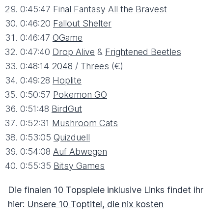
0:45:47
Final Fantasy All the Bravest
0:46:20
Fallout Shelter
0:46:47
OGame
0:47:40
Drop Alive
&
Frightened Beetles
0:48:14
2048
/
Threes
(€)
0:49:28
Hoplite
0:50:57
Pokemon GO
0:51:48
BirdGut
0:52:31
Mushroom Cats
0:53:05
Quizduell
0:54:08
Auf Abwegen
0:55:35
Bitsy Games
Die finalen 10 Topspiele inklusive Links findet ihr
hier:
Unsere 10 Toptitel, die nix kosten