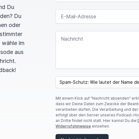
und Du
E-MAIL-ADRESSE
rden? Du
men oder
estimmter
NACHRICHT
n wähle im
pisode aus
hricht.
dback!
I
F
SPAM CAPTCHA
Y
O
U
Mit einem Klick auf "Nachricht absenden" erk
A
dass wir Deine Daten zum Zwecke der Beant
R
verarbeiten dürfen. Die Verarbeitung und de
E
erfolgt über den Server unseres Podcast-Ho
A
an Dritte findet nicht statt. Hier kannst Du die
H
Widerrufshinweise
einsehen.
U
M
A