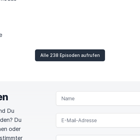
s
e
Alle 238 Episoden aufrufen
en
NAME
und Du
E-MAIL-ADRESSE
rden? Du
men oder
estimmter
NACHRICHT