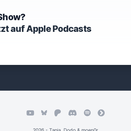
e Show?
tzt auf Apple Podcasts
YouTube
Bluesky
Patreon
Discord
Spotify
fyyd
2026 - Tanja, Dodo & moep0r