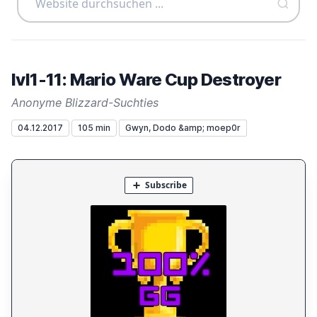
lvl1-11: Mario Ware Cup Destroyer
Anonyme Blizzard-Suchties
04.12.2017
105 min
Gwyn, Dodo &amp; moep0r