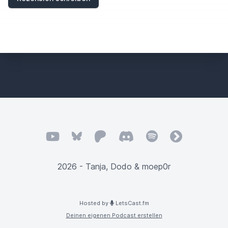
YouTube
Bluesky
Patreon
Discord
Spotify
fyyd
2026 - Tanja, Dodo & moep0r
Hosted by
LetsCast.fm
Deinen eigenen Podcast erstellen