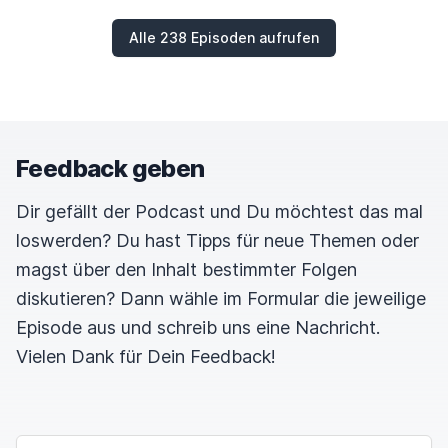
noch so ein bisschen Husten, Räuspern und
Alle 238 Episoden aufrufen
vielleicht auch eine etwas
sexierere Stimme, wer
weiß.
Dodo
00:01:21
Feedback geben
Müssen wir noch drei Folgen im Voraus
Dir gefällt der Podcast und Du möchtest das mal
aufnehmen mit der Stimme.
loswerden? Du hast Tipps für neue Themen oder
magst über den Inhalt bestimmter Folgen
moep0r
00:01:24
diskutieren? Dann wähle im Formular die jeweilige
Ja, genau, ein paar Einsprecher machen.
Episode aus und schreib uns eine Nachricht.
Ansonsten habe ich aber den Nier Automata
Vielen Dank für Dein Feedback!
Anime angefangen.
Dodo
00:01:31
NAME