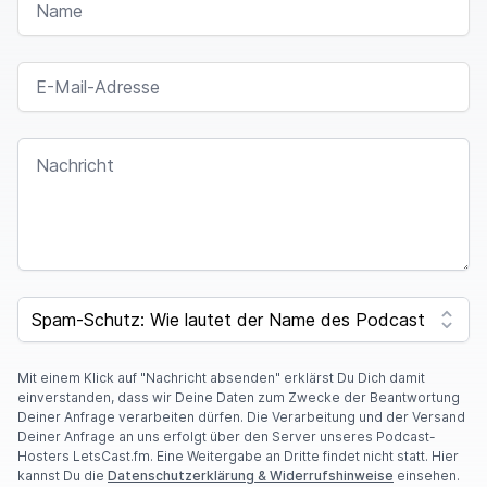
Oh, den gibt es auch noch, diese Folge. Es wird
E-MAIL-ADRESSE
mich einfach acht Jahre kosten,
mich auf die
Folge vorzubereiten.
NACHRICHT
moep0r
00:01:37
Ja, die wird, ich weiß auch, also es spricht alles
irgendwie nicht mehr dafür,
dass ich mehr Bock
auf diese Folge habe.
Wie gesagt, angefangen
SPAM CAPTCHA
sind zwölf Folgen. Wir haben, glaube ich,
die
ersten fünf oder sechs geschaut. Und es ist ja die
Mit einem Klick auf "Nachricht absenden" erklärst Du Dich damit
Story von Automata.
Wobei auch ein bisschen
einverstanden, dass wir Deine Daten zum Zwecke der Beantwortung
Deiner Anfrage verarbeiten dürfen. Die Verarbeitung und der Versand
von dem ersten Nier. Aber ich fand das eigentlich
Deiner Anfrage an uns erfolgt über den Server unseres Podcast-
ganz
nett, weil das hat sich so ein bisschen wie
Hosters LetsCast.fm. Eine Weitergabe an Dritte findet nicht statt. Hier
kannst Du die
Datenschutzerklärung & Widerrufshinweise
einsehen.