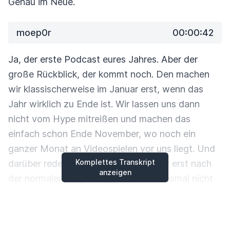
Genau im Neue.
moep0r
00:00:42
Ja, der erste Podcast eures Jahres. Aber der
große Rückblick, der kommt noch.
Den machen
wir klassischerweise im Januar erst, wenn das
Jahr wirklich zu Ende ist.
Wir lassen uns dann
nicht vom Hype mitreißen und machen das
einfach schon Ende
November, wo noch ein
ganzer Monat an Videospielen vor uns liegt.
Und
Komplettes Transkript
darüber reden wir heute nämlich. Aber erst nach
anzeigen
der normalen Begrüßung.
Ich habe diesmal nicht
so viel zu erzählen, denn ich habe, vielleicht hört
man
es noch, ich hatte noch mal Corona, lag dann
eine Woche komplett flach und habe
jetzt immer