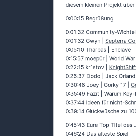
diesem kleinen Projekt über
0:00:15 Begrüßung
0:01:32 Community-Wichte
0:01:32 Gwyn |
Septerra Co
0:05:10 Tharbas |
Enclave
0:15:57 moep0r |
World War 
0:22:15 kr1stov |
KnightShif
0:26:37 Dodo | Jack Orland
0:30:48 Joey | Gorky 17 |
G
0:35:49 Fazit |
Warum Key-R
0:37:44 Ideen für nicht-Sch
0:39:14 Glückwüsche zu 100
0:45:43 Eure Top Titel des
0:46:24 Das älteste Spiel