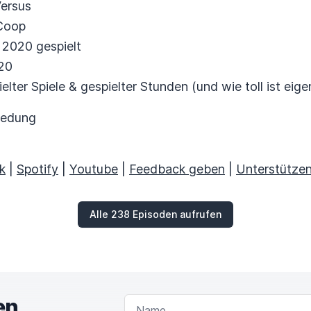
Versus
 Coop
 2020 gespielt
020
lter Spiele & gespielter Stunden (und wie toll ist eig
iedung
k
|
Spotify
|
Youtube
|
Feedback geben
|
Unterstütze
Alle 238 Episoden aufrufen
en
NAME