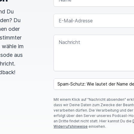
und Du
E-MAIL-ADRESSE
rden? Du
men oder
estimmter
NACHRICHT
n wähle im
pisode aus
hricht.
dback!
I
F
SPAM CAPTCHA
Y
O
U
Mit einem Klick auf "Nachricht absenden" erk
A
dass wir Deine Daten zum Zwecke der Beant
R
verarbeiten dürfen. Die Verarbeitung und de
E
erfolgt über den Server unseres Podcast-Ho
A
an Dritte findet nicht statt. Hier kannst Du die
H
Widerrufshinweise
einsehen.
U
M