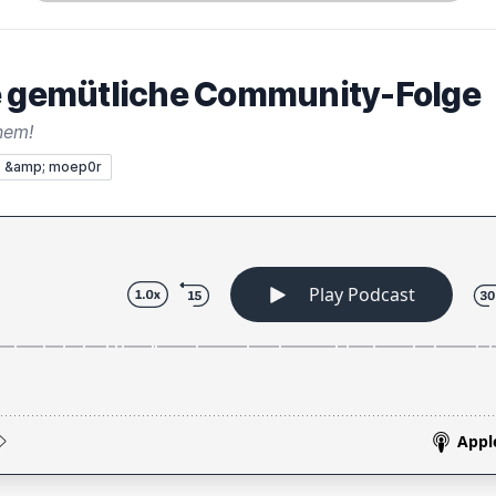
ie gemütliche Community-Folge
nem!
 &amp; moep0r