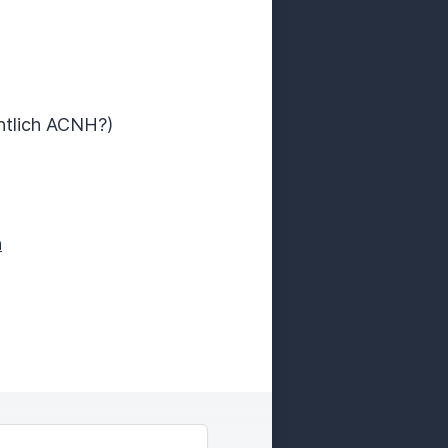
entlich ACNH?)
n