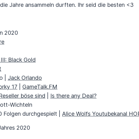
 die Jahre ansammeln durften. Ihr seid die besten <3
ln 2020
re
III: Black Gold
t
o |
Jack Orlando
orky 17
|
GameTalk.FM
eseller böse sind
|
Is there any Deal?
rott-Wichteln
 Folgen durchgespielt |
Alice Wolfs Youtubekanal H
 Jahres 2020