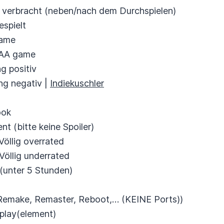
t verbracht (neben/nach dem Durchspielen)
espielt
game
AAA game
g positiv
ng negativ |
Indiekuschler
ook
t (bitte keine Spoiler)
Völlig overrated
Völlig underrated
 (unter 5 Stunden)
(Remake, Remaster, Reboot,… (KEINE Ports))
play(element)