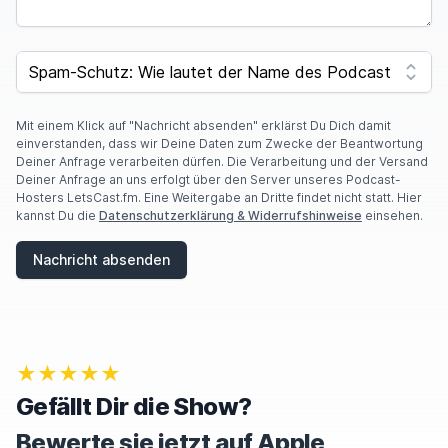
I
F
SPAM CAPTCHA
Y
O
U
A
Mit einem Klick auf "Nachricht absenden" erklärst Du Dich damit
R
einverstanden, dass wir Deine Daten zum Zwecke der Beantwortung
E
Deiner Anfrage verarbeiten dürfen. Die Verarbeitung und der Versand
A
Deiner Anfrage an uns erfolgt über den Server unseres Podcast-
H
Hosters LetsCast.fm. Eine Weitergabe an Dritte findet nicht statt. Hier
U
kannst Du die
Datenschutzerklärung & Widerrufshinweise
einsehen.
M
A
Nachricht absenden
N
,
I
G
N
O
★★★★★
R
E
Gefällt Dir die Show?
T
H
Bewerte sie jetzt auf Apple