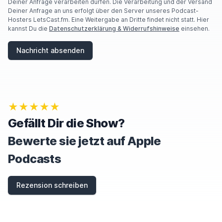
E
Deiner Anfrage verarbeiten dürfen. Die Verarbeitung und der Versand
A
Deiner Anfrage an uns erfolgt über den Server unseres Podcast-
H
Hosters LetsCast.fm. Eine Weitergabe an Dritte findet nicht statt. Hier
U
kannst Du die
Datenschutzerklärung & Widerrufshinweise
einsehen.
M
A
Nachricht absenden
N
,
I
G
N
O
★★★★★
R
E
Gefällt Dir die Show?
T
H
Bewerte sie jetzt auf Apple
I
S
Podcasts
F
I
E
Rezension schreiben
L
D