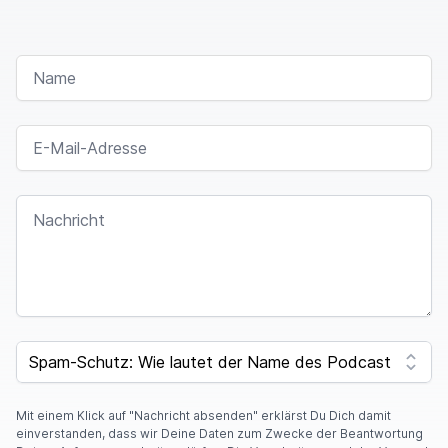
NAME
E-MAIL-ADRESSE
NACHRICHT
I
F
SPAM CAPTCHA
Y
O
U
A
Mit einem Klick auf "Nachricht absenden" erklärst Du Dich damit
R
einverstanden, dass wir Deine Daten zum Zwecke der Beantwortung