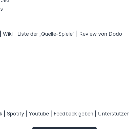
Cast
es
 |
Wiki
|
Liste der „Quelle-Spiele“
|
Review von Dodo
k
|
Spotify
|
Youtube
|
Feedback geben
|
Unterstütze