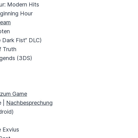
ur: Modern Hits
eginning Hour
team
oten
 Dark Fist“ DLC)
f Truth
egends (3DS)
k zum Game
e |
Nachbesprechung
droid)
e Exvius