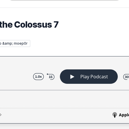
 the Colossus 7
o &amp; moep0r