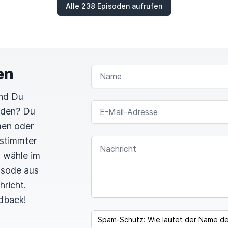
Alle 238 Episoden aufrufen
en
NAME
und Du
E-MAIL-ADRESSE
rden? Du
men oder
estimmter
NACHRICHT
n wähle im
pisode aus
hricht.
dback!
SPAM CAPTCHA