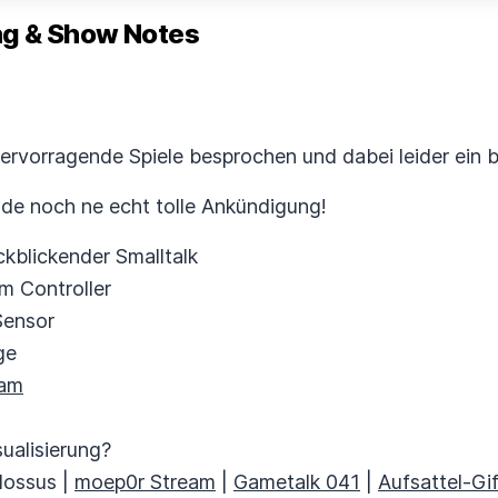
 & Show Notes
hervorragende Spiele besprochen und dabei leider ein 
nde noch ne echt tolle Ankündigung!
kblickender Smalltalk
m Controller
Sensor
ge
am
ualisierung?
lossus |
moep0r Stream
|
Gametalk 041
|
Aufsattel-Gi